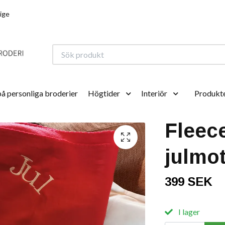
rige
på personliga broderier
Högtider
Interiör
Produkte
Fleece
julmot
399 SEK
I lager