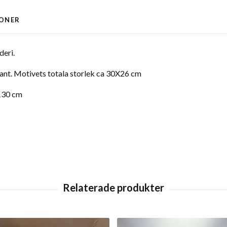
IONER
deri.
kant. Motivets totala storlek ca 30X26 cm
X130 cm