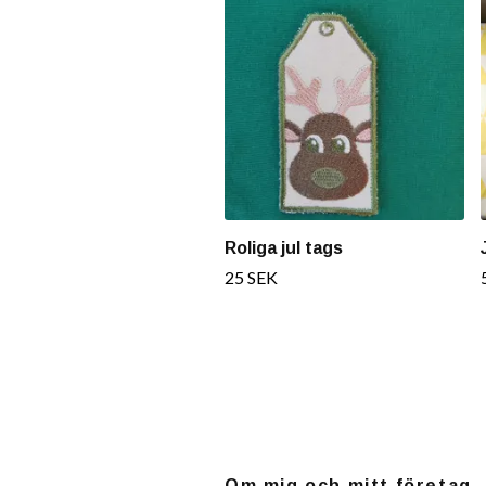
Roliga jul tags
25 SEK
Om mig och mitt företag