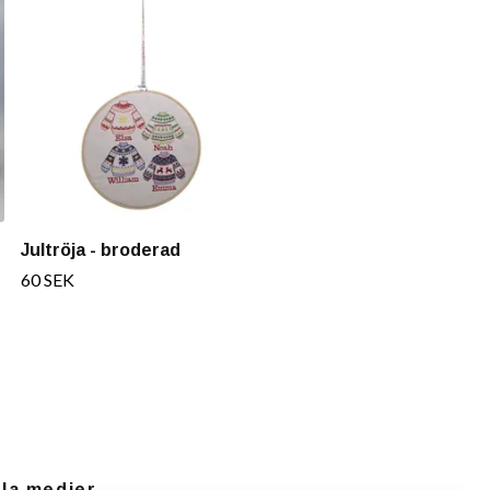
Jultröja - broderad
60 SEK
ala medier