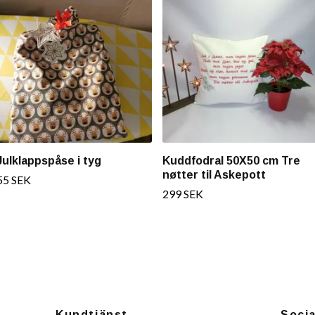
Julklappspåse i tyg
Kuddfodral 50X50 cm Tre
nøtter til Askepott
55 SEK
299 SEK
Kundtjänst
Soci