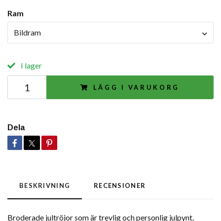
Ram
Bildram
I lager
LÄGG I VARUKORG
Dela
BESKRIVNING
RECENSIONER
Broderade jultröjor som är trevlig och personlig julpynt.