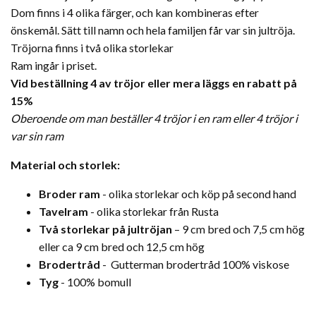
Dom finns i 4 olika färger, och kan kombineras efter
önskemål. Sätt till namn och hela familjen får var sin jultröja.
Tröjorna finns i två olika storlekar
Ram ingår i priset.
Vid beställning 4 av tröjor eller mera läggs en rabatt på
15%
Oberoende om man beställer 4 tröjor i en ram eller 4 tröjor i
var sin ram
Material och storlek:
Broder ram
- olika storlekar och köp på second hand
Tavelram
- olika storlekar från Rusta
Två storlekar på jultröjan
– 9 cm bred och 7,5 cm hög
eller ca 9 cm bred och 12,5 cm hög
Brodertråd
- Gutterman brodertråd 100% viskose
Tyg
- 100% bomull