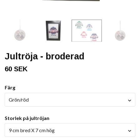
Jultröja - broderad
60 SEK
Färg
Grön/röd
Storlek på jultröjan
9 cm bred X 7 cm hög