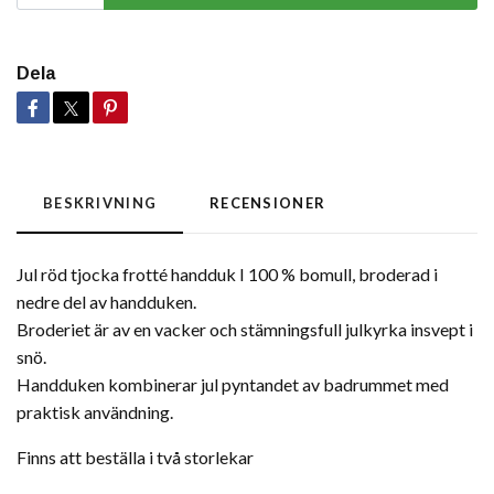
Dela
BESKRIVNING
RECENSIONER
Jul röd tjocka frotté handduk I 100 % bomull, broderad i
nedre del av handduken.
Broderiet är av en vacker och stämningsfull julkyrka insvept i
snö.
Handduken kombinerar jul pyntandet av badrummet med
praktisk användning.
Finns att beställa i två storlekar