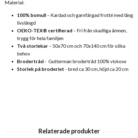
Material:
100% bomull
– Kardad och garnfärgad frotté med lång
livslängd
OEKO-TEX® certifierad
– Fri från skadliga ämnen,
trygg för hela familjen
Två storlekar
– 50x70 cm och 70x140 cm för olika
behov
Brodertråd
- Gutterman brodertråd 100% viskose
Storlek på broderiet
- bred ca 30 cm, höjd ca 20 cm